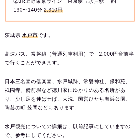
②JR上野東京ライン 東京駅→水戸駅 約
130〜140分
2,310円
茨城県
水戸市
です。
高速バス、常磐線（普通列車利用）で、2,000円台前半
で行くことができます。
日本三名園の偕楽園、水戸城跡、常磐神社、保和苑、
祇園寺、備前堀など徳川家にゆかりのある名所があ
り、少し足を伸ばせば、大洗、国営ひたち海浜公園、
陶芸の町 笠間などもあります。
水戸観光についての詳細は、以前記事にしていますの
で、参考にしてください。