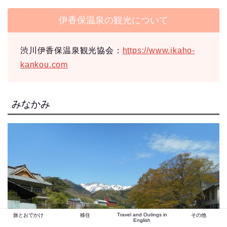
伊香保温泉の観光について
渋川伊香保温泉観光協会：
https://www.ikaho-
kankou.com
みなかみ
Travel and Outings in
旅とおでかけ
移住
その他
English