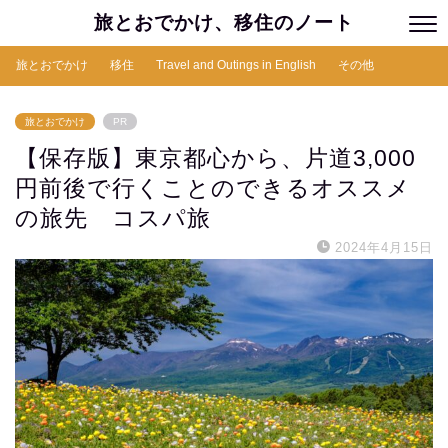
旅とおでかけ、移住のノート
旅とおでかけ
移住
Travel and Outings in English
その他
旅とおでかけ
PR
【保存版】東京都心から、片道3,000
円前後で行くことのできるオススメ
の旅先 コスパ旅
2024年4月15日