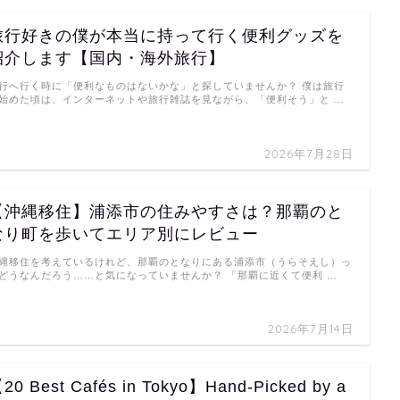
旅行好きの僕が本当に持って行く便利グッズを
紹介します【国内・海外旅行】
行へ行く時に「便利なものはないかな」と探していませんか？ 僕は旅行
始めた頃は、インターネットや旅行雑誌を見ながら、「便利そう」と …
2026年7月28日
【沖縄移住】浦添市の住みやすさは？那覇のと
なり町を歩いてエリア別にレビュー
縄移住を考えているけれど、那覇のとなりにある浦添市（うらそえし）っ
どうなんだろう……と気になっていませんか？ 「那覇に近くて便利 …
2026年7月14日
20 Best Cafés in Tokyo】Hand-Picked by a