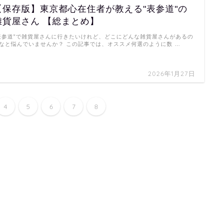
【保存版】東京都心在住者が教える"表参道"の
雑貨屋さん 【総まとめ】
表参道”で雑貨屋さんに行きたいけれど、どこにどんな雑貨屋さんがあるの
なと悩んでいませんか？ この記事では、オススメ何選のように数 …
2026年1月27日
4
5
6
7
8