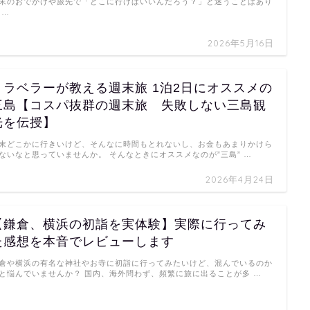
末のおでかけや旅先で「どこに行けばいいんだろう？」と迷うことはあり
 …
2026年5月16日
トラベラーが教える週末旅 1泊2日にオススメの
三島【コスパ抜群の週末旅 失敗しない三島観
光を伝授】
末どこかに行きいけど、そんなに時間もとれないし、お金もあまりかけら
ないなと思っていませんか。 そんなときにオススメなのが”三島” …
2026年4月24日
【鎌倉、横浜の初詣を実体験】実際に行ってみ
た感想を本音でレビューします
倉や横浜の有名な神社やお寺に初詣に行ってみたいけど、混んでいるのか
と悩んでいませんか？ 国内、海外問わず、頻繁に旅に出ることが多 …