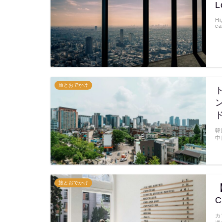
L
Hi
c
旅とおでかけ
韓
中
旅とおでかけ
C
カ