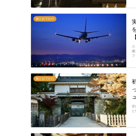
旅とおでかけ
ス
優
フ
旅とおでかけ
宮
と