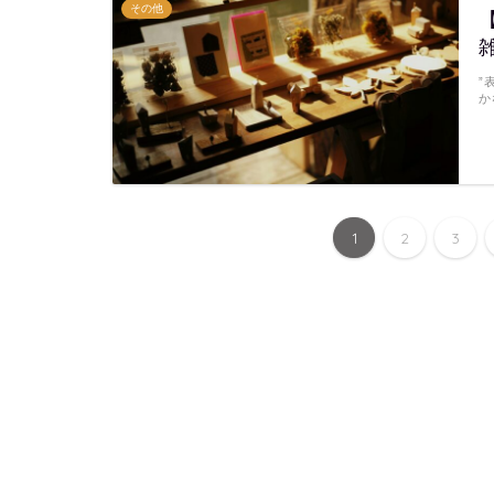
その他
”
か
1
2
3