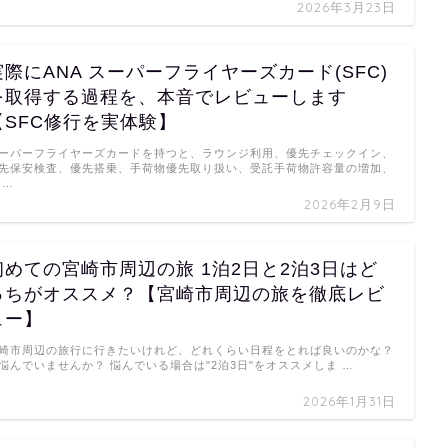
2026年3月23日
実際にANA スーパーフライヤーズカード(SFC)
を取得する過程を、本音でレビューします
【SFC修行を実体験】
ーパーフライヤーズカードを持つと、ラウンジ利用、優先チェックイン、
先保安検査、優先搭乗、手荷物優先取り扱い、受託手荷物許容量の増加、
 …
2026年2月9日
初めての宮崎市周辺の旅 1泊2日と2泊3日はど
っちがオススメ？【宮崎市周辺の旅を徹底レビ
ュー】
崎市周辺の旅行に行きたいけれど、どれくらい日程をとれば良いのかな？
悩んでいませんか？ 悩んでいる場合は"2泊3日"をオススメしま …
2026年1月31日