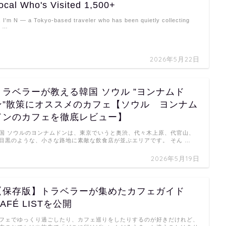
ocal Who's Visited 1,500+
, I'm N — a Tokyo-based traveler who has been quietly collecting
a …
2026年5月22日
トラベラーが教える韓国 ソウル ”ヨンナムド
ン”散策にオススメのカフェ【ソウル ヨンナム
ドンのカフェを徹底レビュー】
国 ソウルのヨンナムドンは、東京でいうと奥渋、代々木上原、代官山、
目黒のような、小さな路地に素敵な飲食店が並ぶエリアです。 そん …
2026年5月19日
【保存版】トラベラーが集めたカフェガイド
AFÉ LISTを公開
フェでゆっくり過ごしたり、カフェ巡りをしたりするのが好きだけれど、