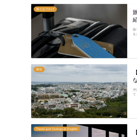
旅とおでかけ
旅
を
移住
沖
て
Travel and Outings in English
【