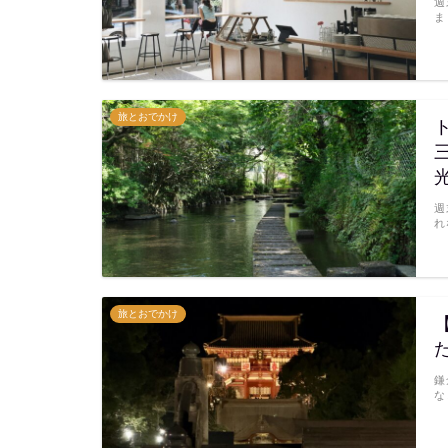
週
ま
旅とおでかけ
週
れ
旅とおでかけ
鎌
な