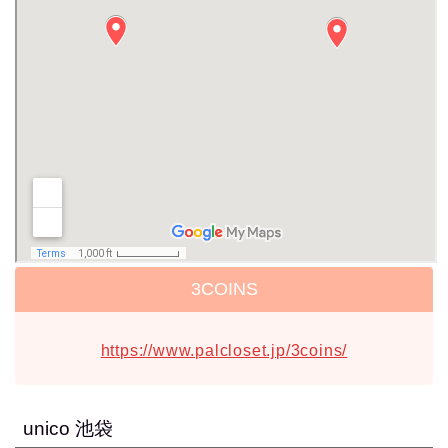
3COINS
https://www.palcloset.jp/3coins/
unico 池袋