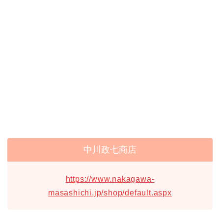
中川政七商店
https://www.nakagawa-
masashichi.jp/shop/default.aspx