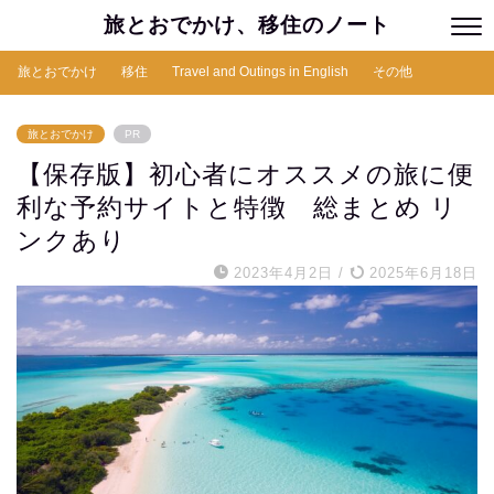
旅とおでかけ、移住のノート
旅とおでかけ
移住
Travel and Outings in English
その他
旅とおでかけ
PR
【保存版】初心者にオススメの旅に便
利な予約サイトと特徴 総まとめ リ
ンクあり
2023年4月2日
/
2025年6月18日