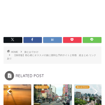
HOME
旅とおでかけ
【保存版】初心者にオススメの旅に便利な予約サイトと特徴 総まとめ リンク
あり
RELATED POST
おでかけ
旅とおでかけ
旅とおでかけ