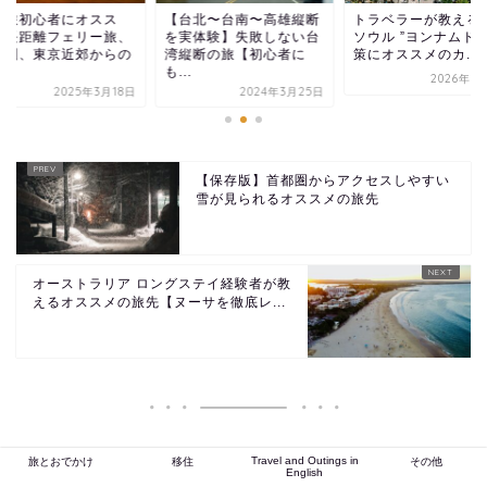
船旅初心者にオスス
【台北〜台南〜高雄縦断
トラベラーが教える
】長距離フェリー旅、
を実体験】失敗しない台
ソウル ”ヨンナムドン
都圏、東京近郊からの
湾縦断の旅【初心者に
策にオススメのカ...
.
も...
2026年5
2025年3月18日
2024年3月25日
【保存版】首都圏からアクセスしやすい
雪が見られるオススメの旅先
オーストラリア ロングステイ経験者が教
えるオススメの旅先【ヌーサを徹底レ...
Travel and Outings in
旅とおでかけ
移住
その他
English