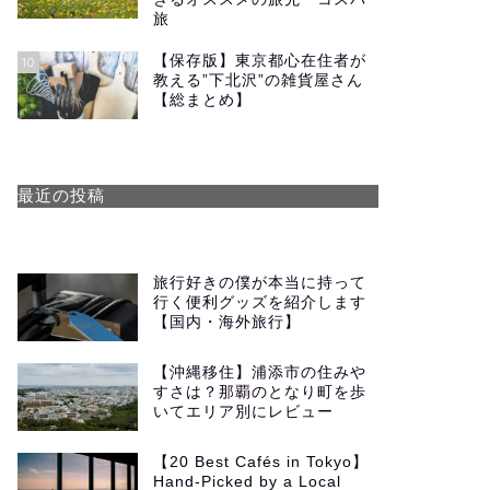
旅
【保存版】東京都心在住者が
10
教える”下北沢”の雑貨屋さん
【総まとめ】
最近の投稿
旅行好きの僕が本当に持って
行く便利グッズを紹介します
【国内・海外旅行】
【沖縄移住】浦添市の住みや
すさは？那覇のとなり町を歩
いてエリア別にレビュー
【20 Best Cafés in Tokyo】
Hand-Picked by a Local