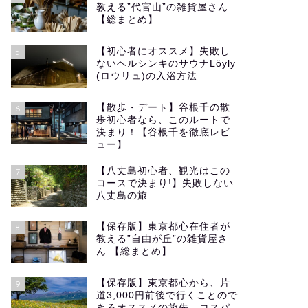
教える”代官山”の雑貨屋さん
【総まとめ】
【初心者にオススメ】失敗し
5
ないヘルシンキのサウナLöyly
(ロウリュ)の入浴方法
【散歩・デート】谷根千の散
6
歩初心者なら、このルートで
決まり！【谷根千を徹底レビ
ュー】
【八丈島初心者、観光はこの
7
コースで決まり!】失敗しない
八丈島の旅
【保存版】東京都心在住者が
8
教える”自由が丘”の雑貨屋さ
ん 【総まとめ】
【保存版】東京都心から、片
9
道3,000円前後で行くことので
きるオススメの旅先 コスパ