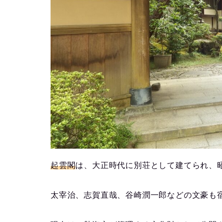
起雲閣
は、大正時代に別荘として建てられ、
太宰治、志賀直哉、谷崎潤一郎などの文豪も