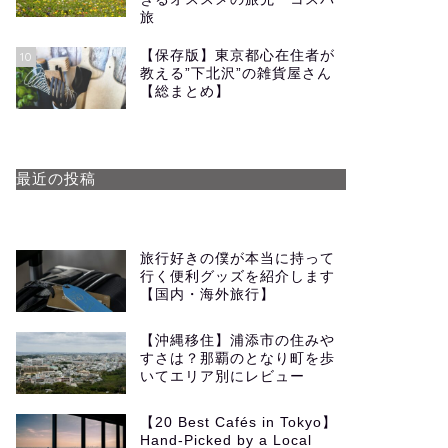
旅
【保存版】東京都心在住者が
10
教える”下北沢”の雑貨屋さん
【総まとめ】
最近の投稿
旅行好きの僕が本当に持って
行く便利グッズを紹介します
【国内・海外旅行】
【沖縄移住】浦添市の住みや
すさは？那覇のとなり町を歩
いてエリア別にレビュー
【20 Best Cafés in Tokyo】
Hand-Picked by a Local