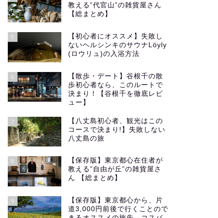
教える”代官山”の雑貨屋さん
【総まとめ】
【初心者にオススメ】失敗し
5
ないヘルシンキのサウナLöyly
(ロウリュ)の入浴方法
【散歩・デート】谷根千の散
6
歩初心者なら、このルートで
決まり！【谷根千を徹底レビ
ュー】
【八丈島初心者、観光はこの
7
コースで決まり!】失敗しない
八丈島の旅
【保存版】東京都心在住者が
8
教える”自由が丘”の雑貨屋さ
ん 【総まとめ】
【保存版】東京都心から、片
9
道3,000円前後で行くことので
きるオススメの旅先 コスパ