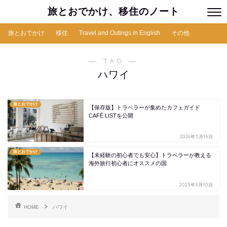
旅とおでかけ、移住のノート
旅とおでかけ
移住
Travel and Outings in English
その他
― TAG ―
ハワイ
旅とおでかけ
【保存版】トラベラーが集めたカフェガイド
CAFÉ LISTを公開
2026年5月16日
旅とおでかけ
【未経験の初心者でも安心】トラベラーが教える
海外旅行初心者にオススメの国
2025年9月10日
HOME
ハワイ