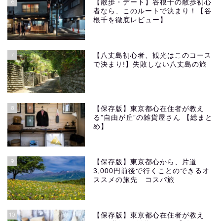
6
【散歩・デート】谷根千の散歩初心
者なら、このルートで決まり！【谷
根千を徹底レビュー】
7
【八丈島初心者、観光はこのコース
で決まり!】失敗しない八丈島の旅
8
【保存版】東京都心在住者が教え
る”自由が丘”の雑貨屋さん 【総まと
め】
9
【保存版】東京都心から、片道
3,000円前後で行くことのできるオ
ススメの旅先 コスパ旅
10
【保存版】東京都心在住者が教え